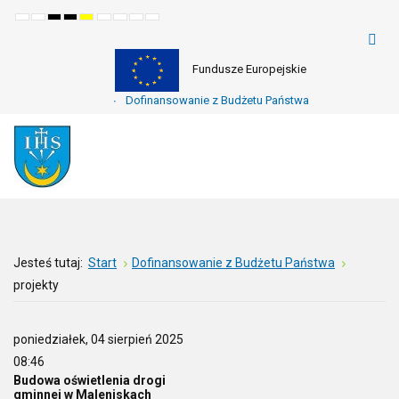
Default
Night
High
High
High
Set
Set
Make
Set
mode
mode
contrast
contrast
contrast
smaller
larger
font
default
black
black
yellow
font
font
more
font
white
yellow
black
readable
mode
mode
mode
Fundusze Europejskie
Dofinansowanie z Budżetu Państwa
Jesteś tutaj:
Start
Dofinansowanie z Budżetu Państwa
projekty
poniedziałek, 04 sierpień 2025
08:46
Budowa oświetlenia drogi
gminnej w Maleniskach