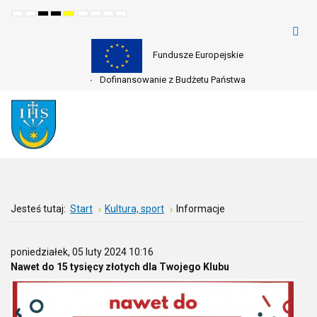
Default
Night
High
High
High
Set
Set
Make
Set
mode
mode
contrast
contrast
contrast
smaller
larger
font
default
black
black
yellow
font
font
more
font
white
yellow
black
readable
mode
mode
mode
Fundusze Europejskie
Dofinansowanie z Budżetu Państwa
Jesteś tutaj:
Start
Kultura, sport
Informacje
poniedziałek, 05 luty 2024 10:16
Nawet do 15 tysięcy złotych dla Twojego Klubu