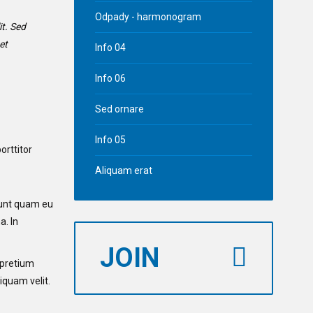
Odpady - harmonogram
it. Sed
et
Info 04
Info 06
Sed ornare
Info 05
orttitor
Aliquam erat
idunt quam eu
a. In
JOIN
 pretium
iquam velit.