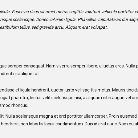
ula. Fusce eu risus sit amet metus sagittis volutpat vehicula porttitor el
erisque scelerisque. Donec vel enim ligula. Phasellus vulputate ac dui aliqu
stibulum tellus, sed gravida arcu. Aliquam erat volutpat.
ongue semper consequat. Nam viverra semper libero, a luctus eros. Nulla p
rerit nisi aliquet ut.
endisse et ligula hendrerit, auctor justo vel, sagittis metus. Mauris tinc
ugiat pharetra, lectus velit scelerisque nisi, a aliquam nibh augue vel urn
uismod rhoncus.
it. Nulla scelerisque magna et orci porttitor ullamcorper. Proin euismod
 hendrerit, non lobortis lacus condimentum. Duis id erat nunc. Nam eu al