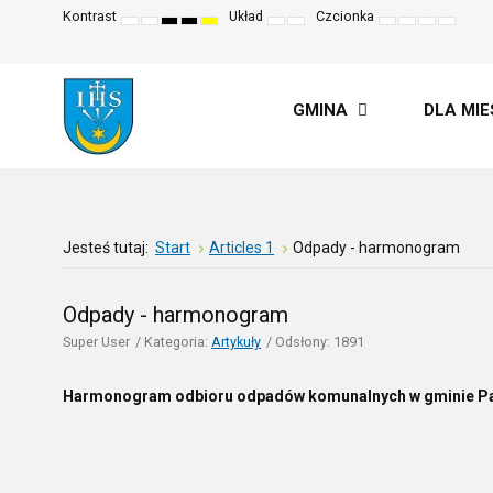
Kontrast
Układ
Czcionka
Default
Night
High
High
High
Fixed
Wide
Set
Set
Make
Set
mode
mode
contrast
contrast
contrast
layout
layout
smaller
larger
font
default
black
black
yellow
font
font
more
font
white
yellow
black
readable
mode
mode
mode
GMINA
DLA MI
Jesteś tutaj:
Start
Articles 1
Odpady - harmonogram
Odpady - harmonogram
Super User
Kategoria:
Artykuły
Odsłony: 1891
Harmonogram odbioru odpadów komunalnych w gminie Paw