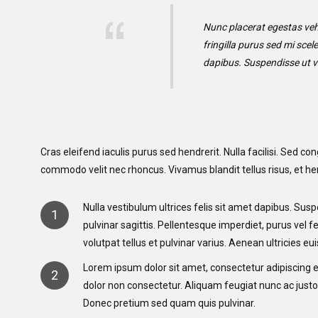
Nunc placerat egestas vehic
fringilla purus sed mi scel
dapibus. Suspendisse ut ve
Cras eleifend iaculis purus sed hendrerit. Nulla facilisi. Sed c
commodo velit nec rhoncus. Vivamus blandit tellus risus, et hend
Nulla vestibulum ultrices felis sit amet dapibus. Susp
1
pulvinar sagittis. Pellentesque imperdiet, purus vel fe
volutpat tellus et pulvinar varius. Aenean ultricies e
Lorem ipsum dolor sit amet, consectetur adipiscing el
2
dolor non consectetur. Aliquam feugiat nunc ac justo
Donec pretium sed quam quis pulvinar.