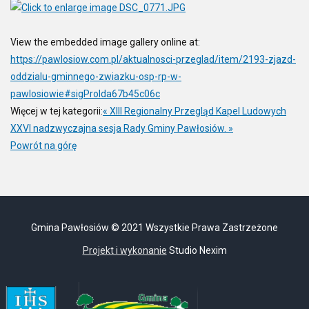
View the embedded image gallery online at:
https://pawlosiow.com.pl/aktualnosci-przeglad/item/2193-zjazd-
oddzialu-gminnego-zwiazku-osp-rp-w-
pawlosiowie#sigProIda67b45c06c
Więcej w tej kategorii:
« XIII Regionalny Przegląd Kapel Ludowych
XXVI nadzwyczajna sesja Rady Gminy Pawłosiów. »
Powrót na górę
Gmina Pawłosiów © 2021 Wszystkie Prawa Zastrzeżone
Projekt i wykonanie
Studio Nexim