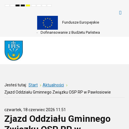
Default
Night
High
High
High
Set
Set
Make
Set
mode
mode
contrast
contrast
contrast
smaller
larger
font
default
black
black
yellow
font
font
more
font
white
yellow
black
readable
mode
mode
mode
Fundusze Europejskie
Dofinansowanie z Budżetu Państwa
Jesteś tutaj:
Start
Aktualności
Zjazd Oddziału Gminnego Związku OSP RP w Pawłosiowie
czwartek, 18 czerwiec 2026 11:51
Zjazd Oddziału Gminnego