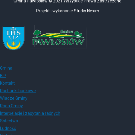
Gmina Pawłosiów © 2021 Wszystkie Prawa Zastrzeżone
Projekt i wykonanie
Studio Nexim
Gmina
BIP
Kontakt
Rachunki bankowe
Władze Gminy
Rada Gminy
Interpelacje i zapytania radnych
Sołectwa
Ludność