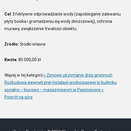
Cel:
Efektywne odprowadzanie wody (zapobieganie zalewaniu
płyty boiska i gromadzeniu się wody deszczowej), ochrona
murawy, zwiększenie trwałości obiektu.
Źródło:
Środki własne
Kwota:
85 000,00 zł
Więcej w tej kategorii:
« Zimowe utrzymanie dróg gminnych
Rozbudowa wewnętrznej instalacji wodociągowej w budynku
socjalno – biurowo – magazynowym w Pawłosiowie »
Powrót na górę