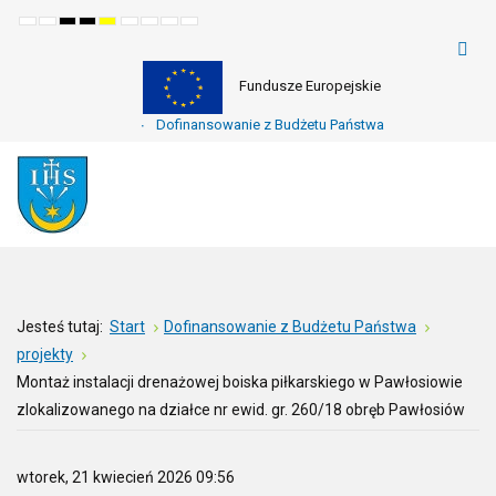
Default
Night
High
High
High
Set
Set
Make
Set
mode
mode
contrast
contrast
contrast
smaller
larger
font
default
black
black
yellow
font
font
more
font
white
yellow
black
readable
mode
mode
mode
Fundusze Europejskie
Dofinansowanie z Budżetu Państwa
Jesteś tutaj:
Start
Dofinansowanie z Budżetu Państwa
projekty
Montaż instalacji drenażowej boiska piłkarskiego w Pawłosiowie
zlokalizowanego na działce nr ewid. gr. 260/18 obręb Pawłosiów
wtorek, 21 kwiecień 2026 09:56